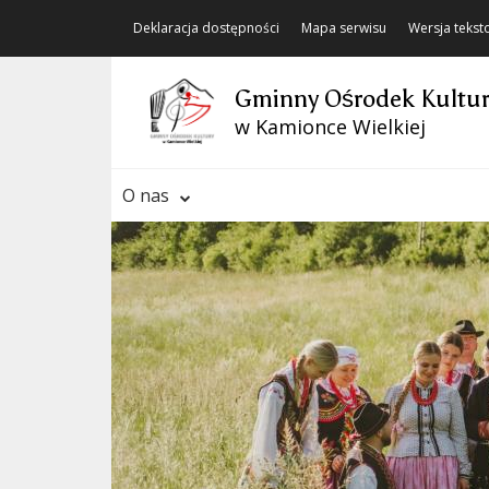
Deklaracja dostępności
Mapa serwisu
Wersja teks
Gminny Ośrodek Kultu
w Kamionce Wielkiej
O nas