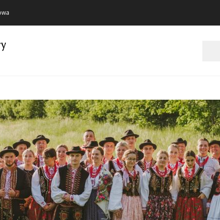
towa
ry
Szukaj