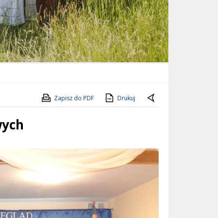
Zapisz do PDF
Drukuj
wych