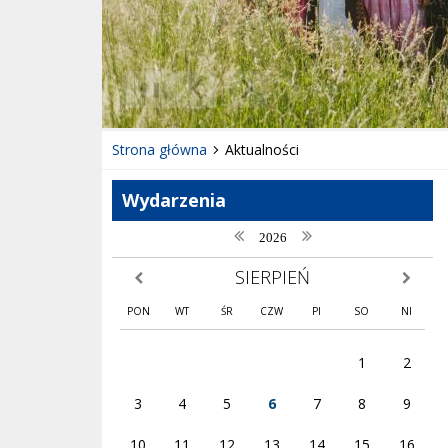
❚❚
Poprzedni Element
Następny Element
Strona główna
Aktualności
Wydarzenia
poprzedni rok
następny rok
2026
SIERPIEŃ
poprzedni miesiąc
następny
PON
WT
ŚR
CZW
PI
SO
NI
1
2
3
4
5
6
7
8
9
10
11
12
13
14
15
16