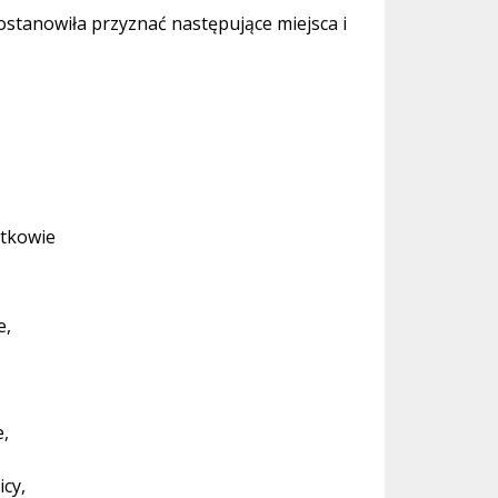
ostanowiła przyznać następujące miejsca i
stkowie
e,
,
icy,