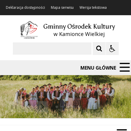
Deklaracja dostępności
Mapa serwisu
Wersja tekstowa
Gminny Ośrodek Kultury
w Kamionce Wielkiej
Szukaj
MENU GŁÓWNE
❚❚
Poprzedni Element
Następny Element