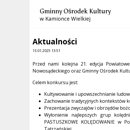
Gminny Ośrodek Kultury
w Kamionce Wielkiej
Aktualności
13.01.2025 13:51
Treść
Przed nami kolejna 21. edycja Powiatow
Nowosądeckiego oraz Gminny Ośrodek Kultur
Celem konkursu jest:
Kultywowanie i upowszechnianie ludowe
Zachowanie tradycyjnych kontekstów k
Prezentacja zwyczajów i obrzędów bożo
Wyłonienie najlepszych grup kolędni
PASTUSZKOWE KOLĘDOWANIE w Podeg
Tatrzańskiej,