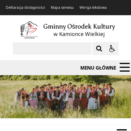
Deklaracja dostępności
Mapa serwisu
Wersja tekstowa
Gminny Ośrodek Kultury
w Kamionce Wielkiej
Szukaj
MENU GŁÓWNE
❚❚
Poprzedni Element
Następny Element