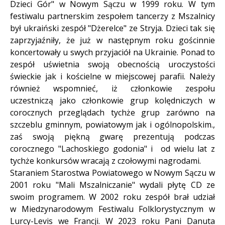
Dzieci Gór" w Nowym Sączu w 1999 roku. W tym
festiwalu partnerskim zespołem tancerzy z Mszalnicy
był ukraiński zespół "Dżerelce" ze Stryja. Dzieci tak się
zaprzyjaźniły, że już w następnym roku gościnnie
koncertowały u swych przyjaciół na Ukrainie. Ponad to
zespół uświetnia swoją obecnością uroczystości
świeckie jak i kościelne w miejscowej parafii. Należy
również wspomnieć, iż członkowie zespołu
uczestniczą jako członkowie grup kolędniczych w
corocznych przeglądach tychże grup zarówno na
szczeblu gminnym, powiatowym jak i ogólnopolskim.,
zaś swoją piękną gwarę prezentują podczas
corocznego "Lachoskiego godonia" i od wielu lat z
tychże konkursów wracają z czołowymi nagrodami.
Staraniem Starostwa Powiatowego w Nowym Sączu w
2001 roku "Mali Mszalniczanie" wydali płytę CD ze
swoim programem. W 2002 roku zespół brał udział
w Miedzynarodowym Festiwalu Folklorystycznym w
Lurcy-Levis we Francji. W 2023 roku Pani Danuta