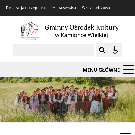
Deklaracja dostępności
Mapa serwisu
Wersja tekstowa
Gminny Ośrodek Kultury
w Kamionce Wielkiej
Szukaj
MENU GŁÓWNE
❚❚
Poprzedni Element
Następny Element